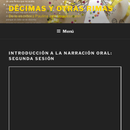
Saltar
DÉCIMAS Y OTRAS RIMAS
al
De la escritora Paulina Jara Straussmann
contenido
Menú
INTRODUCCIÓN A LA NARRACIÓN ORAL:
SEGUNDA SESIÓN