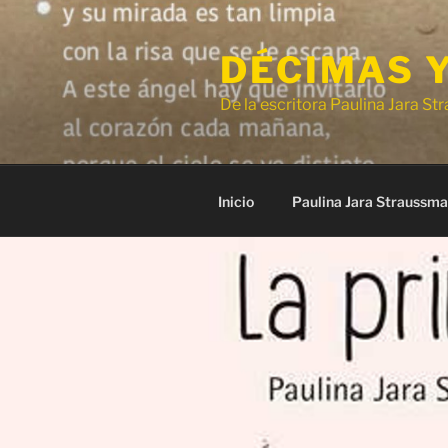
Saltar
al
DÉCIMAS 
contenido
De la escritora Paulina Jara S
Inicio
Paulina Jara Straussm