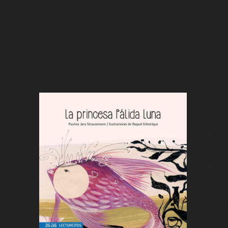
La P
Ca
Edi
IS
Pá
Id
Di