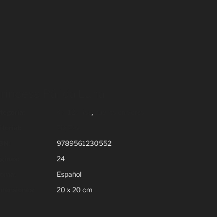
rincesa Pálida Luna
tegoría:
4 a 12 años
,
cuento en verso
torial:
Zig Zag
BN:
9789561230552
ginas:
24
ioma:
Español
mensiones:
20 x 20 cm